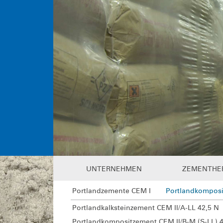
UNTERNEHMEN
ZEMENTHE
Portlandzemente CEM I
Portlandkomposi
Portlandkalksteinzement CEM II/A-LL 42,5 N
Portlandkompositzement CEM II/B-M (S-LL) 4