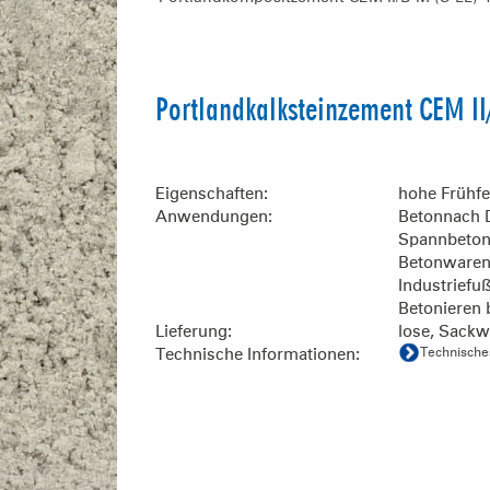
Portlandkalksteinzement CEM II
Eigenschaften:
hohe Frühfe
Anwendungen:
Betonnach D
Spannbeton
Betonwaren,
Industrief
Betonieren 
Lieferung:
lose, Sackw
Technische Informationen:
Technische