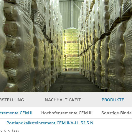
RSTELLUNG
NACHHALTIGKEIT
PRODUKTE
tzemente CEM II
Hochofenzemente CEM III
Sonstige Binde
Portlandkalksteinzement CEM II/A-LL 52,5 N
2,5 N (az)